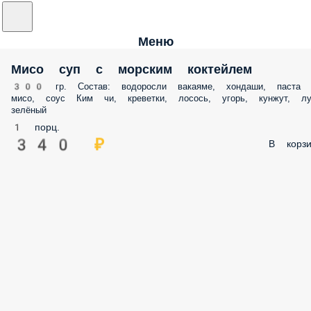
Меню
Мисо суп с морским коктейлем
300 гр. Состав: водоросли вакаяме, хондаши, паста
мисо, соус Ким чи, креветки, лосось, угорь, кунжут, лу
зелёный
1 порц.
340 ₽
В корзи